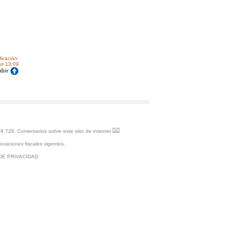
ficación:
as 13:09
88 728.
Comentarios sobre este sitio de internet
osiciones fiscales vigentes,
DE PRIVACIDAD