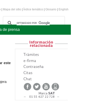
o
|
Mapa del sitio
|
Índice temático
|
Glosario
|
English
a de prensa
r este
njera