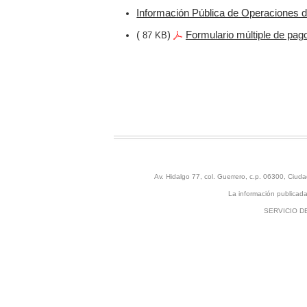
Información Pública de Operaciones 
(
)
Formulario múltiple de pag
87 KB
Av. Hidalgo 77, col. Guerrero, c.p. 06300, Ci
La información publicada 
SERVICIO D