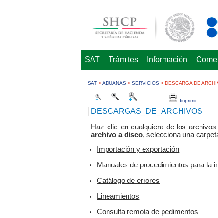
SAT
Trámites
Información
Comerc
SAT
>
ADUANAS
>
SERVICIOS
>
DESCARGA DE ARCHI
Imprimir
DESCARGAS_DE_ARCHIVOS
​Haz clic en cualquiera de los archiv
archivo a disco
, selecciona una carpet
Importación y exportación
Manuales de procedimientos para la im
Catálogo de errores
Lineamientos
Consulta remota de pedimentos