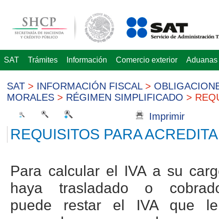
SAT
Trámites
Información
Comercio exterior
Aduanas
SAT
>
INFORMACIÓN FISCAL
>
OBLIGACIONE
MORALES
>
RÉGIMEN SIMPLIFICADO
>
REQU
Imprimir
REQUISITOS PARA ACREDITAR
Para calcular el IVA a su carg
haya trasladado o cobrad
puede restar el IVA que 