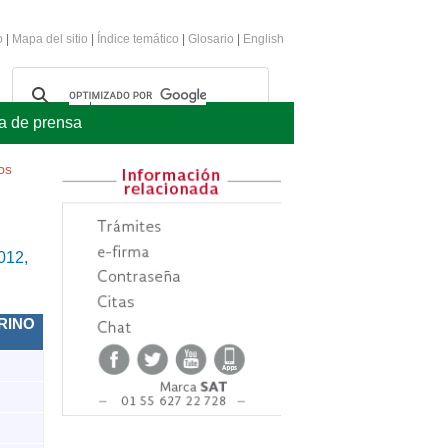
o
|
Mapa del sitio
|
Índice temático
|
Glosario
|
English
a de prensa
OS
012,
RINO