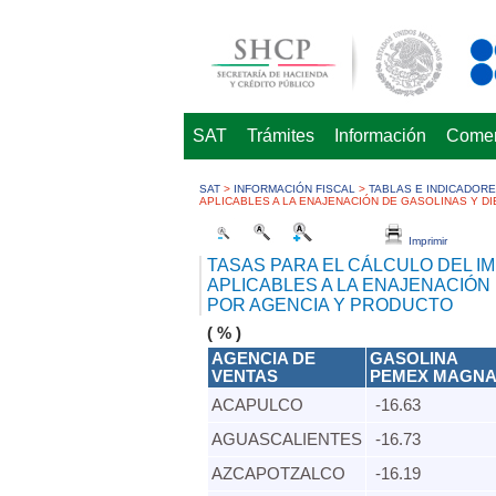
SAT
Trámites
Información
Comerc
SAT
>
INFORMACIÓN FISCAL
>
TABLAS E INDICADOR
APLICABLES A LA ENAJENACIÓN DE GASOLINAS Y DI
Imprimir
TASAS PARA EL CÁLCULO DEL I
APLICABLES A LA ENAJENACIÓN 
POR AGENCIA Y PRODUCTO
( % )
AGENCIA DE
GASOLINA
VENTAS
PEMEX MAGN
ACAPULCO​
-16.63
AGUASCALIENTES​
-16.73
AZCAPOTZALCO​
-16.19