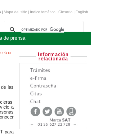
o
|
Mapa del sitio
|
Índice temático
|
Glosario
|
English
a de prensa
BURÓ DE
 de las
cieras,
vicio a
ersonas
conocer
AT para