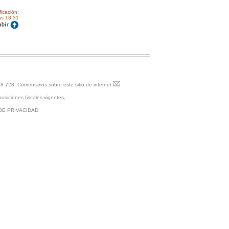
ficación:
as 13:31
88 728.
Comentarios sobre este sitio de internet
osiciones fiscales vigentes,
DE PRIVACIDAD