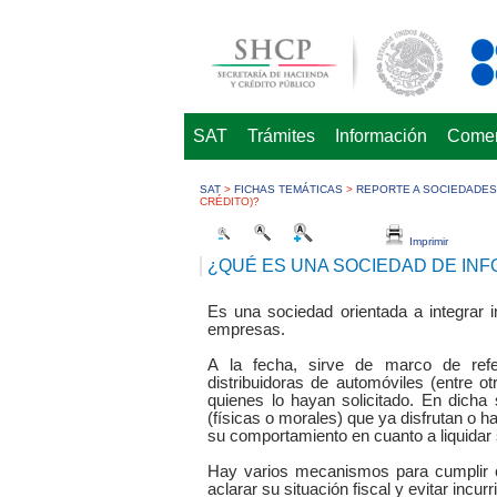
SAT
Trámites
Información
Comerc
SAT
>
FICHAS TEMÁTICAS
>
REPORTE A SOCIEDADES 
CRÉDITO)?
Imprimir
¿QUÉ ES UNA SOCIEDAD DE INF
Es una sociedad orientada a integrar 
empresas.
A la fecha, sirve de marco de refer
distribuidoras de automóviles (entre o
quienes lo hayan solicitado. En dicha
(físicas o morales) que ya disfrutan o h
su comportamiento en cuanto a liquidar
Hay varios mecanismos para cumplir c
aclarar su situación fiscal y evitar incur