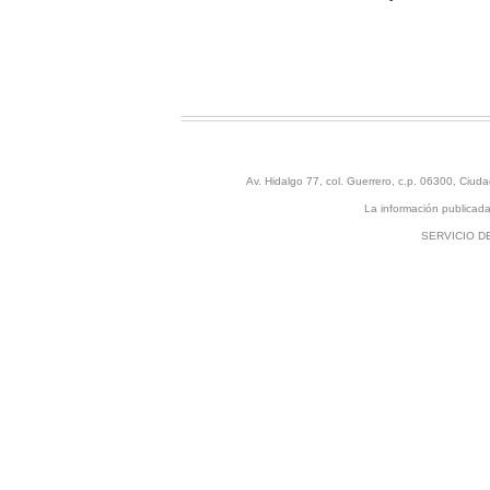
Av. Hidalgo 77, col. Guerrero, c.p. 06300, Ci
La información publicada 
SERVICIO D