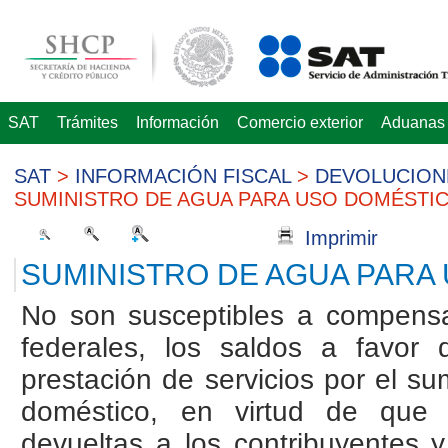
SAT
Trámites
Información
Comercio exterior
Aduanas
SAT
>
INFORMACIÓN FISCAL
>
DEVOLUCION
SUMINISTRO DE AGUA PARA USO DOMÉSTI
Imprimir
SUMINISTRO DE AGUA PARA
No son susceptibles a compensa
federales, los saldos a favor 
prestación de servicios por el s
doméstico, en virtud de que 
devueltas a los contribuyentes 