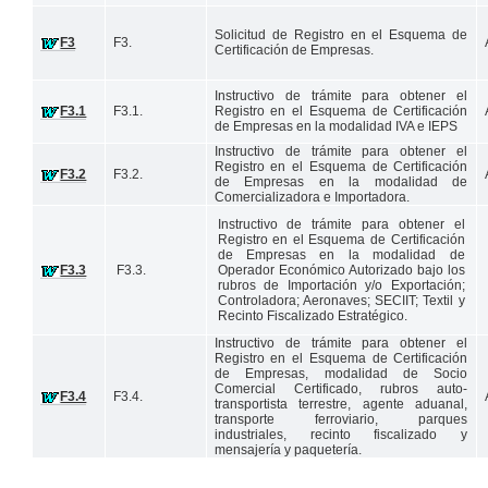
Solicitud de Registro en el Esquema de
F3
​F3.
Certificación de Empresas.
​Instructivo de trámite para obtener el
F3.1
​F3.1.
Registro en el Esquema de Certificación
de Empresas en la modalidad IVA e IEPS
​Instructivo de trámite para obtener el
Registro en el Esquema de Certificación
F3.2
​F3.2.
de Empresas en la modalidad de
Comercializadora e Importadora.
​Instructivo de trámite para obtener el
Registro en el Esquema de Certificación
de Empresas en la modalidad de
F3.3
​F3.3.
Operador Económico Autorizado bajo los
rubros de
Importación y/o Exportación;
Controladora; Aeronaves; SECIIT; Textil y
Recinto Fiscalizado Estratégico
.
​Instructivo de trámite para obtener el
Registro en el Esquema de Certificación
de Empresas, modalidad de Socio
Comercial Certificado, rubros auto-
F3.4
​F3.4.
transportista terrestre, agente aduanal,
transporte ferroviario, parques
industriales, recinto fiscalizado y
mensajería y paquetería.