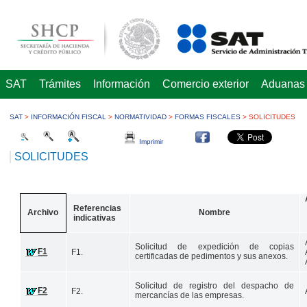
SAT
Trámites
Información
Comercio exterior
Aduanas
SAT
>
INFORMACIÓN FISCAL
>
NORMATIVIDAD
>
FORMAS FISCALES
>
SOLICITUDES
Imprimir
SOLICITUDES
Referencias
Archivo
Nombre
indicativas
Solicitud de expedición de copias
F1
​F1.
certificadas de pe​​d
imentos
y sus anexos.
Solicitud de registro del despacho de
F2
​F2.
mercancías de las empresas.